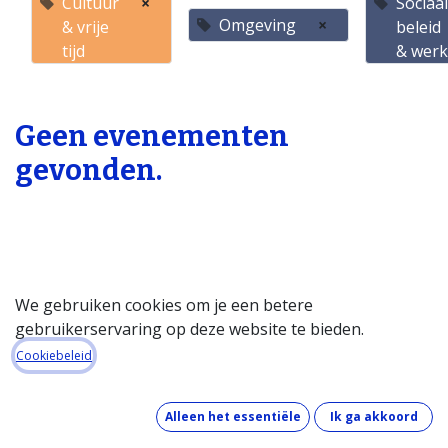
Cultuur
×
Sociaa
Omgeving
×
& vrije
beleid
tijd
& wer
Geen evenementen
gevonden.
We gebruiken cookies om je een betere
gebruikerservaring op deze website te bieden.
Startpagina
Cookiebeleid
Over de databank
Wat kost de databank?
Alleen het essentiële
Ik ga akkoord
Hoe werkt de databank?