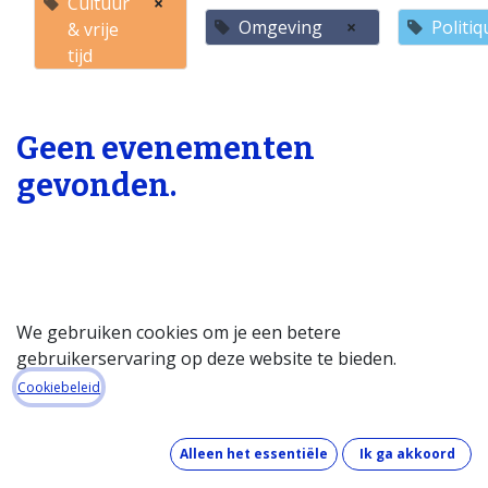
Cultuur
×
Omgeving
×
Politiq
& vrije
tijd
Geen evenementen
gevonden.
We gebruiken cookies om je een betere
gebruikerservaring op deze website te bieden.
Startpagina
Cookiebeleid
Over de databank
Wat kost de databank?
Alleen het essentiële
Ik ga akkoord
Hoe werkt de databank?