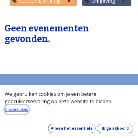
Cultuur & vrije tijd
×
Omgeving
×
Geen evenementen
gevonden.
We gebruiken cookies om je een betere
Startpagina
gebruikerservaring op deze website te bieden.
Over de databank
Cookiebeleid
Wat kost de databank?
Hoe werkt de databank?
Wat zit er in de databank?
Alleen het essentiële
Ik ga akkoord
Hoe houden we onze gegevens up-to-date?