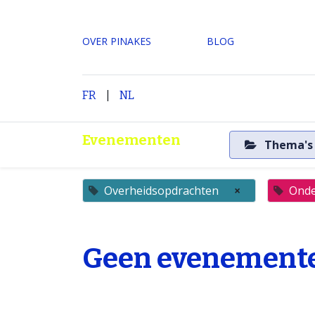
OVER PINAKES
​BLOG
|
H
FR
NL
Evenementen
Thema'
Overheidsopdrachten
×
Onde
Geen evenemente