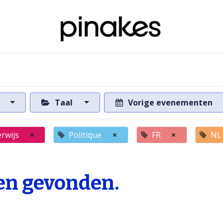
ome
Over de databank
Naar de databank
s
Taal
Vorige evenementen
rwijs
×
Politique
×
FR
×
NL
n gevonden.