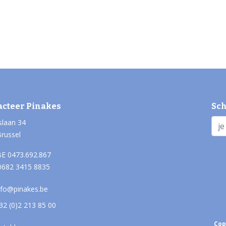
acteer Pinakes
Sch
slaan 34
Brussel
E 0473.692.867
0682 3415 8835
nfo@pinakes.be
32 (0)2 213 85 00
Cop