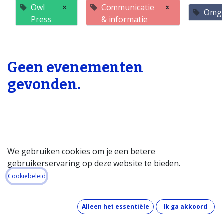
Owl
×
Communicatie
×
Omg
Press
& informatie
Geen evenementen
gevonden.
We gebruiken cookies om je een betere
gebruikerservaring op deze website te bieden.
Startpagina
Cookiebeleid
Over de databank
Wat kost de databank?
Alleen het essentiële
Ik ga akkoord
Hoe werkt de databank?