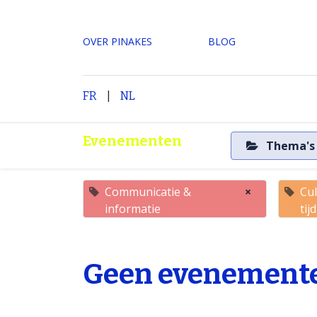
OVER PINAKES
​BLOG
|
H
FR
NL
Evenementen
Thema'
Communicatie &
×
Cul
informatie
tijd
Geen evenemente