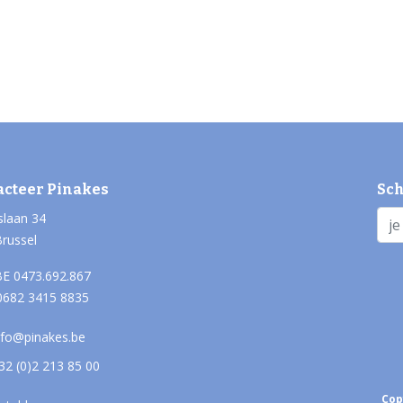
acteer Pinakes
Sch
slaan 34
Brussel
E 0473.692.867
0682 3415 8835
nfo@pinakes.be
32 (0)2 213 85 00
Cop