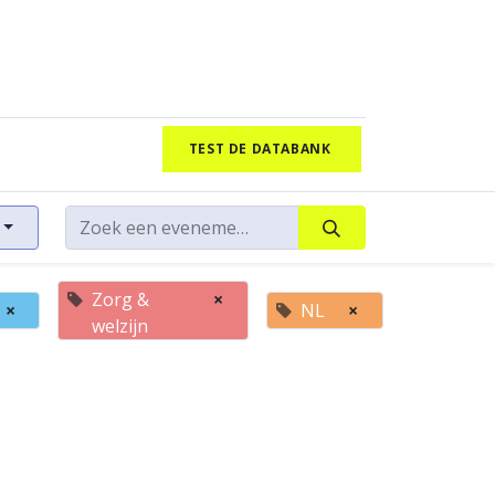
TEST DE DATABANK
Zorg &
×
×
NL
×
welzijn