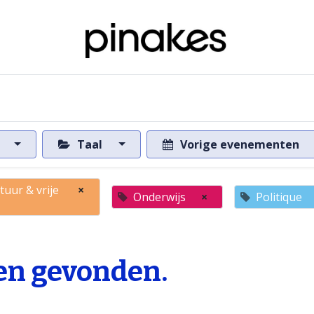
ome
Over de databank
Naar de databank
s
Taal
Vorige evenementen
tuur & vrije
×
Onderwijs
×
Politique
n gevonden.