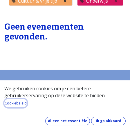
Cultuur & vrije tijd
×
Onderwijs
×
Geen evenementen
gevonden.
We gebruiken cookies om je een betere
Startpagina
gebruikerservaring op deze website te bieden.
Over de databank
Cookiebeleid
Wat kost de databank?
Hoe werkt de databank?
Wat zit er in de databank?
Alleen het essentiële
Ik ga akkoord
Hoe houden we onze gegevens up-to-date?