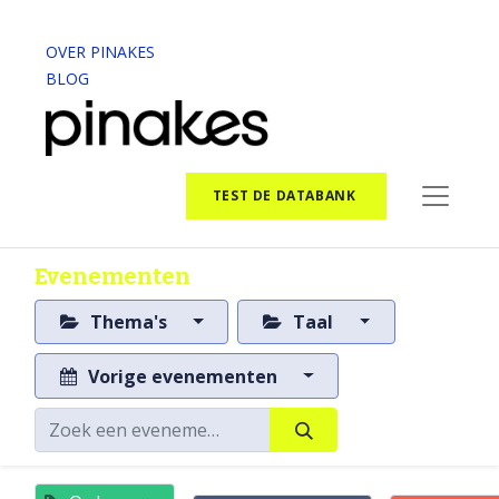
OVER PINAKES
BLOG
TEST DE DATABANK
Evenementen
Thema's
Taal
Vorige evenementen