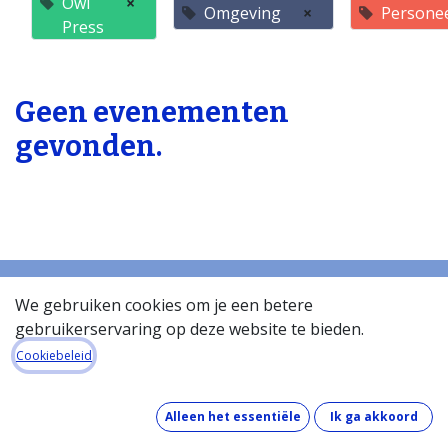
Owl
×
Omgeving
×
Persone
Press
Geen evenementen
gevonden.
We gebruiken cookies om je een betere
gebruikerservaring op deze website te bieden.
Startpagina
Over de databank
Cookiebeleid
Wat kost de databank?
Hoe werkt de databank?
Alleen het essentiële
Ik ga akkoord
Wat zit er in de databank?