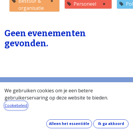
Bestuur &
×
Personeel
×
Pol
organisatie
Geen evenementen
gevonden.
We gebruiken cookies om je een betere
gebruikerservaring op deze website te bieden.
Startpagina
Over de databank
Cookiebeleid
Wat kost de databank?
Hoe werkt de databank?
Alleen het essentiële
Ik ga akkoord
Wat zit er in de databank?