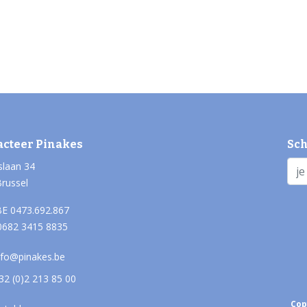
acteer Pinakes
Sch
slaan 34
Brussel
E 0473.692.867
0682 3415 8835
nfo@pinakes.be
32 (0)2 213 85 00
Cop