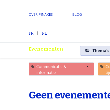
OVER PINAKES
​BLOG
|
H
FR
NL
Evenementen
Thema'
Communicatie &
×
Cu
informatie
tij
Geen evenemente