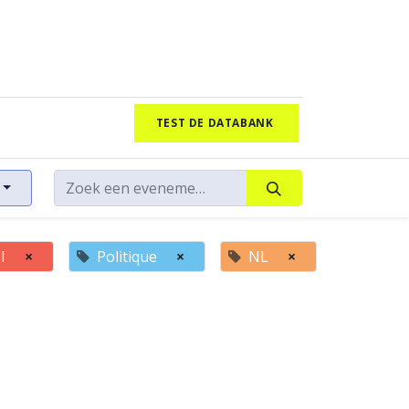
TEST DE DATABANK
l
×
Politique
×
NL
×