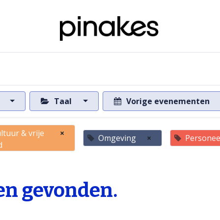
ome
Over de databank
Naar de databank
s
Taal
Vorige evenementen
ltuur & vrije
×
Omgeving
×
Personee
d
n gevonden.