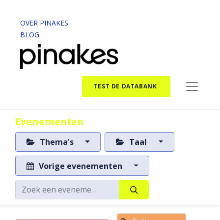
OVER PINAKES
BLOG
TEST DE DATABANK
Evenementen
Thema's
Taal
Vorige evenementen