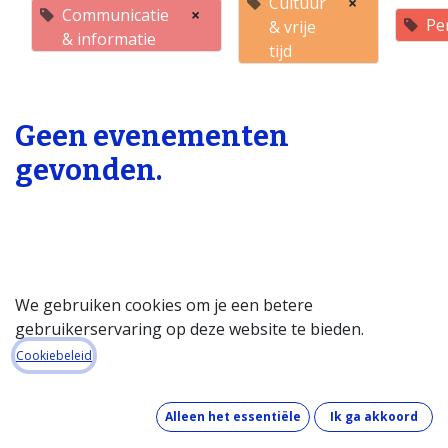
Cultuur
×
Communicatie
×
Pe
& vrije
& informatie
tijd
Geen evenementen
gevonden.
We gebruiken cookies om je een betere
gebruikerservaring op deze website te bieden.
Startpagina
Cookiebeleid
Over de databank
Wat kost de databank?
Alleen het essentiële
Ik ga akkoord
Hoe werkt de databank?