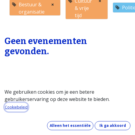
Cultuur
×
Bestuur &
×
Polit
& vrije
organisatie
tijd
Geen evenementen
gevonden.
We gebruiken cookies om je een betere
gebruikerservaring op deze website te bieden.
Startpagina
Cookiebeleid
Over de databank
Wat kost de databank?
Alleen het essentiële
Ik ga akkoord
Hoe werkt de databank?