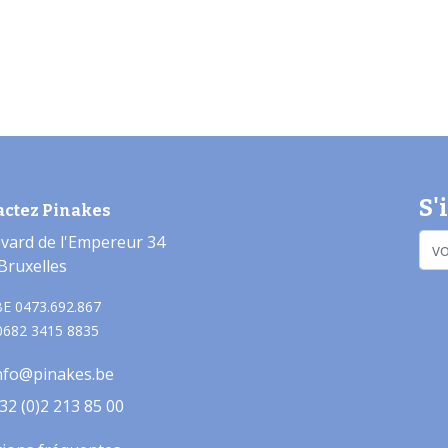
S'
actez Pinakes
vard de l'Empereur 34
Bruxelles
E 0473.692.867
0682 3415 8835
nfo@pinakes.be
32 (0)2 213 85 00