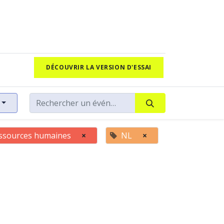
DÉCOUVRIR LA VERSION D'ESSAI
ssources humaines
×
NL
×