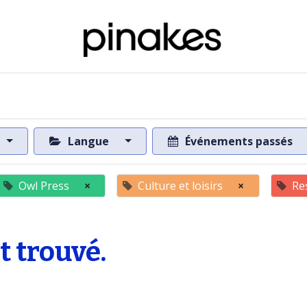
 de la base de données
Vers la base de données
Langue
Événements passés
Owl Press
×
Culture et loisirs
×
Re
 trouvé.