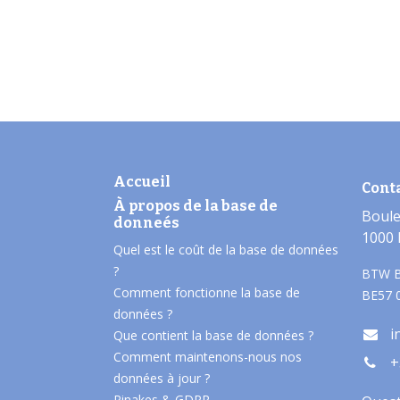
Accueil
Cont
À propos de la base de
Boule
donneés​
1000 
Quel est le coût de la base de données
?
BTW B
Comment fonctionne la base de
BE57 
données ?
i
Que contient la base de données ?
Comment maintenons-nous nos
+
données à jour ?
Pinakes & GDPR