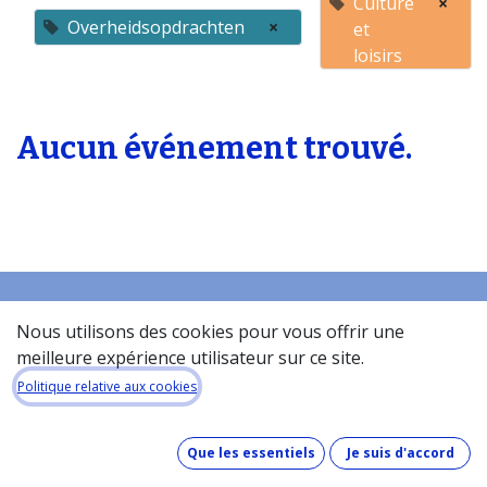
Culture
×
Overheidsopdrachten
×
et
loisirs
Aucun événement trouvé.
Nous utilisons des cookies pour vous offrir une
Accueil
meilleure expérience utilisateur sur ce site.
À propos de la base de donneés​
Politique relative aux cookies
Quel est le coût de la base de données ?
Comment fonctionne la base de données ?
Que les essentiels
Je suis d'accord
Que contient la base de données ?
Comment maintenons-nous nos données à jour ?