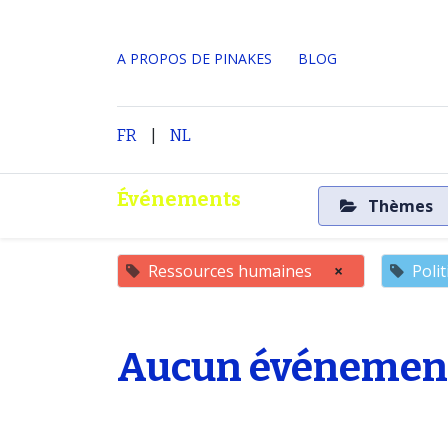
A PROPOS DE PINAKES
​BLOG
|
Accueil
A propos
FR
NL
Événements
Thèmes
Ressources humaines
×
Poli
Aucun événement