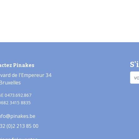
S'
actez Pinakes
vard de l'Empereur 34
Bruxelles
E 0473.692.867
0682 3415 8835
nfo@pinakes.be
32 (0)2 213 85 00