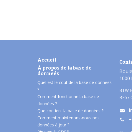
Accueil
Cont
À propos de la base de
Boule
donneés​
1000 
Quel est le coût de la base de données
?
BTW B
Comment fonctionne la base de
BE57 
données ?
i
Que contient la base de données ?
Comment maintenons-nous nos
+
données à jour ?
Pinakes & GDPR