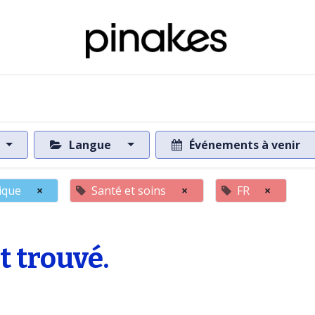
 de la base de données
Vers la base de données
Langue
Événements à venir
tique
×
Santé et soins
×
FR
×
 trouvé.