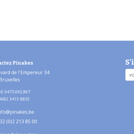
S'
actez Pinakes
vard de l'Empereur 34
Bruxelles
E 0473.692.867
0682 3415 8835
nfo@pinakes.be
32 (0)2 213 85 00