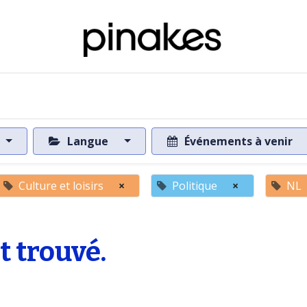
 de la base de données
Vers la base de données
Langue
Événements à venir
Culture et loisirs
×
Politique
×
NL
 trouvé.