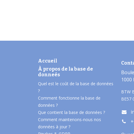
Accueil
Cont
À propos de la base de
Boule
donneés​
1000 
Quel est le coût de la base de données
?
BTW B
Comment fonctionne la base de
BE57 
données ?
i
Que contient la base de données ?
Comment maintenons-nous nos
+
données à jour ?
Pinakes & GDPR