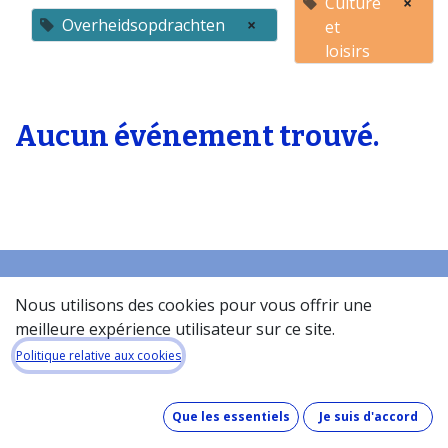
Culture
×
Overheidsopdrachten
×
et
loisirs
Aucun événement trouvé.
Nous utilisons des cookies pour vous offrir une
Accueil
meilleure expérience utilisateur sur ce site.
À propos de la base de donneés​
Politique relative aux cookies
Quel est le coût de la base de données ?
Comment fonctionne la base de données ?
Que les essentiels
Je suis d'accord
Que contient la base de données ?
Comment maintenons-nous nos données à jour ?