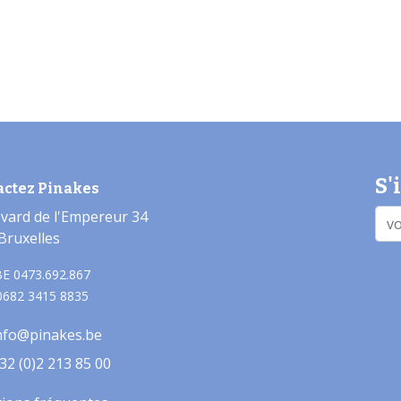
S'
actez Pinakes
vard de l'Empereur 34
Bruxelles
E 0473.692.867
0682 3415 8835
nfo@pinakes.be
32 (0)2 213 85 00