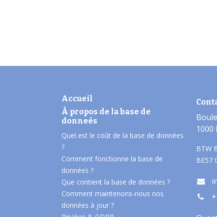
Accueil
Cont
À propos de la base de
Boule
donneés​
1000 
Quel est le coût de la base de données
?
BTW B
Comment fonctionne la base de
BE57 
données ?
i
Que contient la base de données ?
Comment maintenons-nous nos
+
données à jour ?
Pinakes & GDPR