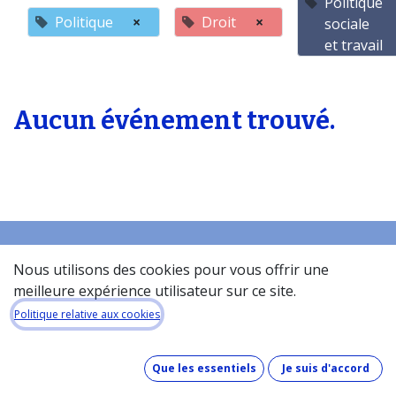
Politique
Politique
×
Droit
×
sociale
et travail
Aucun événement trouvé.
Nous utilisons des cookies pour vous offrir une
Accueil
meilleure expérience utilisateur sur ce site.
À propos de la base de donneés​
Politique relative aux cookies
Quel est le coût de la base de données ?
Comment fonctionne la base de données ?
Que les essentiels
Je suis d'accord
Que contient la base de données ?
Comment maintenons-nous nos données à jour ?