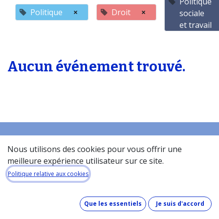
Politique
Politique
×
Droit
×
sociale
et travail
Aucun événement trouvé.
Nous utilisons des cookies pour vous offrir une
Accueil
meilleure expérience utilisateur sur ce site.
À propos de la base de donneés​
Politique relative aux cookies
Quel est le coût de la base de données ?
Comment fonctionne la base de données ?
Que les essentiels
Je suis d'accord
Que contient la base de données ?
Comment maintenons-nous nos données à jour ?