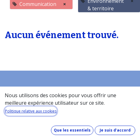
Environnement
×
Communication
×
& territoire
Aucun événement trouvé.
Accueil
Nous utilisons des cookies pour vous offrir une
À propos de la base de donneés​
meilleure expérience utilisateur sur ce site.
Quel est le coût de la base de données ?
Politique relative aux cookies
Comment fonctionne la base de données ?
Que contient la base de données ?
Que les essentiels
Je suis d'accord
Comment maintenons-nous nos données à jour ?
Pinakes & GDPR