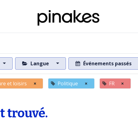
 de la base de données
Vers la base de données
Langue
Événements passés
re et loisirs
×
Politique
×
FR
×
 trouvé.