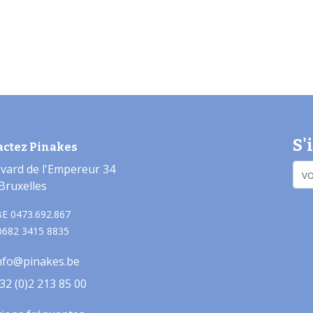
S'
actez Pinakes
vard de l'Empereur 34
Bruxelles
E 0473.692.867
0682 3415 8835
nfo@pinakes.be
32 (0)2 213 85 00