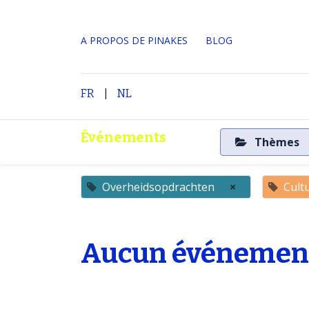
A PROPOS DE PINAKES
​BLOG
|
Accueil
A propos
FR
NL
Événements
Thèmes
Overheidsopdrachten
×
Cultu
Aucun événement