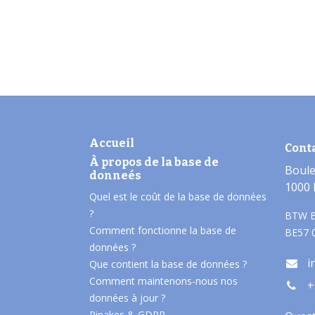
Accueil
Cont
À propos de la base de
Boule
donneés​
1000 
Quel est le coût de la base de données
?
BTW B
Comment fonctionne la base de
BE57 
données ?
i
Que contient la base de données ?
Comment maintenons-nous nos
+
données à jour ?
Pinakes & GDPR