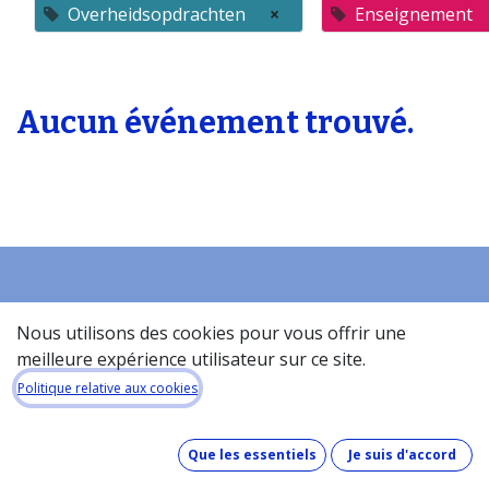
Overheidsopdrachten
×
Enseignement
Aucun événement trouvé.
Accueil
Nous utilisons des cookies pour vous offrir une
À propos de la base de donneés​
meilleure expérience utilisateur sur ce site.
Quel est le coût de la base de données ?
Politique relative aux cookies
Comment fonctionne la base de données ?
Que contient la base de données ?
Que les essentiels
Je suis d'accord
Comment maintenons-nous nos données à jour ?
Pinakes & GDPR