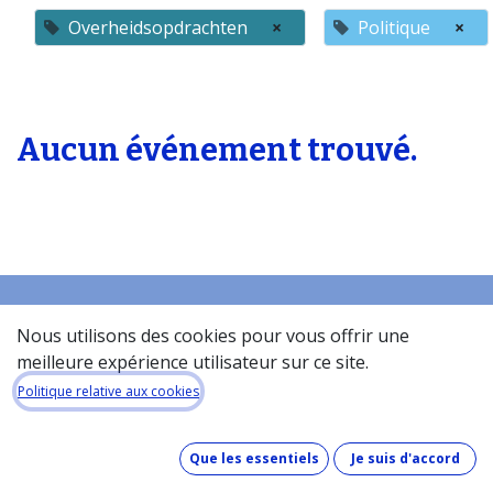
Overheidsopdrachten
×
Politique
×
Aucun événement trouvé.
Nous utilisons des cookies pour vous offrir une
Accueil
meilleure expérience utilisateur sur ce site.
À propos de la base de donneés​
Politique relative aux cookies
Quel est le coût de la base de données ?
Comment fonctionne la base de données ?
Que les essentiels
Je suis d'accord
Que contient la base de données ?
Comment maintenons-nous nos données à jour ?