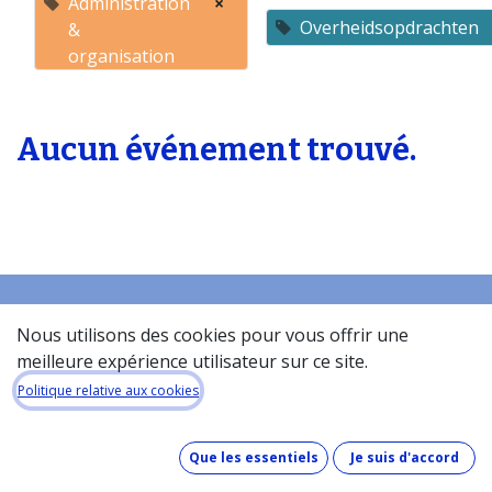
Administration
×
Overheidsopdrachten
&
organisation
Aucun événement trouvé.
Nous utilisons des cookies pour vous offrir une
Accueil
meilleure expérience utilisateur sur ce site.
À propos de la base de donneés​
Politique relative aux cookies
Quel est le coût de la base de données ?
Comment fonctionne la base de données ?
Que les essentiels
Je suis d'accord
Que contient la base de données ?
Comment maintenons-nous nos données à jour ?