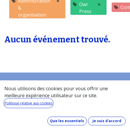
Administration
×
Owl
×
Com
&
Press
organisation
Aucun événement trouvé.
Nous utilisons des cookies pour vous offrir une
Accueil
meilleure expérience utilisateur sur ce site.
À propos de la base de donneés​
Politique relative aux cookies
Quel est le coût de la base de données ?
Comment fonctionne la base de données ?
Que les essentiels
Je suis d'accord
Que contient la base de données ?
Comment maintenons-nous nos données à jour ?