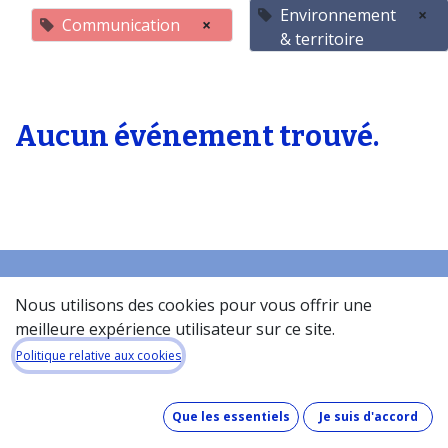
Environnement
×
Communication
×
& territoire
Aucun événement trouvé.
Nous utilisons des cookies pour vous offrir une
Accueil
meilleure expérience utilisateur sur ce site.
À propos de la base de donneés​
Politique relative aux cookies
Quel est le coût de la base de données ?
Comment fonctionne la base de données ?
Que les essentiels
Je suis d'accord
Que contient la base de données ?
Comment maintenons-nous nos données à jour ?