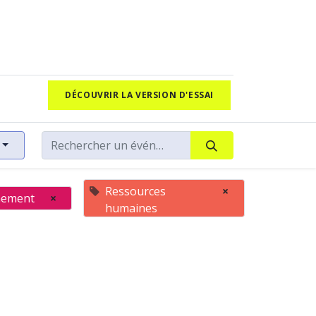
DÉCOUVRIR LA VERSION D'ESSAI
Ressources
×
nement
×
humaines