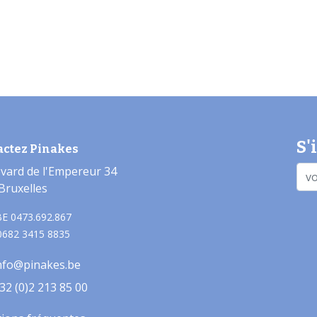
S'
actez Pinakes
vard de l'Empereur 34
Bruxelles
E 0473.692.867
0682 3415 8835
nfo@pinakes.be
32 (0)2 213 85 00