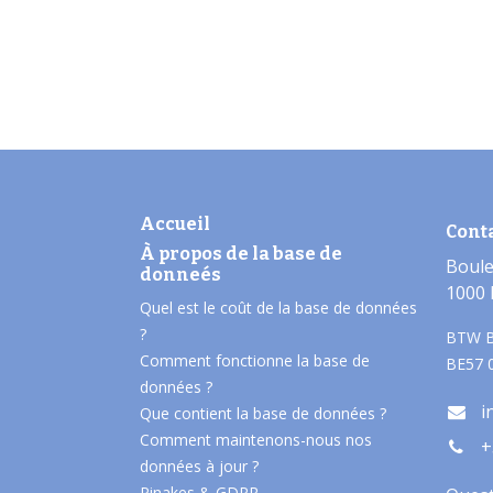
Accueil
Cont
À propos de la base de
Boule
donneés​
1000 
Quel est le coût de la base de données
?
BTW B
Comment fonctionne la base de
BE57 
données ?
i
Que contient la base de données ?
Comment maintenons-nous nos
+
données à jour ?
Pinakes & GDPR