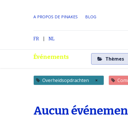
A PROPOS DE PINAKES
​BLOG
|
Accueil
A propos
FR
NL
Événements
Thèmes
Overheidsopdrachten
×
Comm
Aucun événement