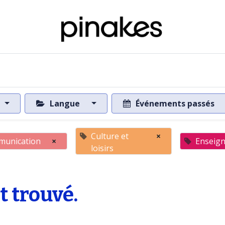
 de la base de données
Vers la base de données
Langue
Événements passés
Culture et
×
unication
×
Enseig
loisirs
 trouvé.