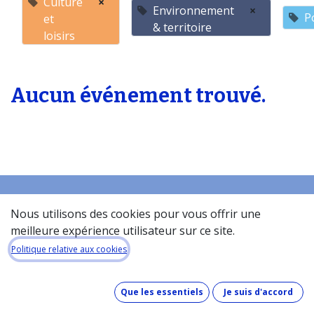
Culture
×
Environnement
×
P
et
& territoire
loisirs
Aucun événement trouvé.
Nous utilisons des cookies pour vous offrir une
Accueil
meilleure expérience utilisateur sur ce site.
À propos de la base de donneés​
Politique relative aux cookies
Quel est le coût de la base de données ?
Comment fonctionne la base de données ?
Que les essentiels
Je suis d'accord
Que contient la base de données ?
Comment maintenons-nous nos données à jour ?