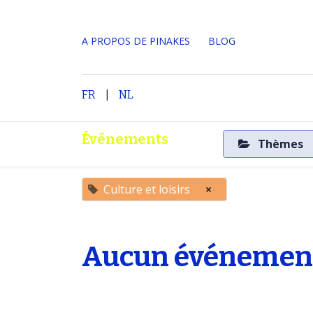
A PROPOS DE PINAKES
​BLOG
|
Accueil
A propos
FR
NL
Événements
Thèmes
Culture et loisirs
×
Aucun événement