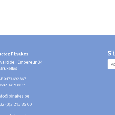
S'
actez Pinakes
vard de l'Empereur 34
Bruxelles
E 0473.692.867
0682 3415 8835
nfo@pinakes.be
32 (0)2 213 85 00