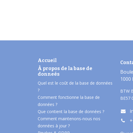
Accueil
Cont
À propos de la base de
Boule
donneés​
1000 
Quel est le coût de la base de données
?
BTW B
Comment fonctionne la base de
BE57 
données ?
i
Que contient la base de données ?
Comment maintenons-nous nos
+
données à jour ?
Pinakes & GDPR