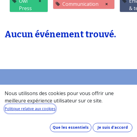
Owl
×
En
Communication
×
Press
& t
Aucun événement trouvé.
Accueil
Nous utilisons des cookies pour vous offrir une
À propos de la base de donneés​
meilleure expérience utilisateur sur ce site.
Quel est le coût de la base de données ?
Politique relative aux cookies
Comment fonctionne la base de données ?
Que contient la base de données ?
Que les essentiels
Je suis d'accord
Comment maintenons-nous nos données à jour ?
Pinakes & GDPR