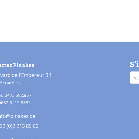
S'
actez Pinakes
vard de l'Empereur 34
Bruxelles
E 0473.692.867
0682 3415 8835
nfo@pinakes.be
32 (0)2 213 85 00