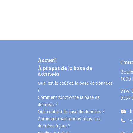
Accueil
Cont
À propos de la base de
Boule
donneés​
1000 
Quel est le coût de la base de données
?
BTW B
Comment fonctionne la base de
BE57 
données ?
i
Que contient la base de données ?
Comment maintenons-nous nos
+
données à jour ?
Pinakes & GDPR