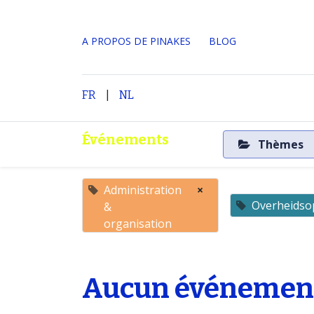
A PROPOS DE PINAKES
​BLOG
|
Accueil
A propos
FR
NL
Événements
Thèmes
Administration
×
Overheidso
&
organisation
Aucun événement