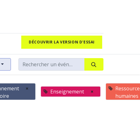
DÉCOUVRIR LA VERSION D'ESSAI
nnement
×
Ressource
Enseignement
×
toire
humaines