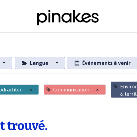
 de la base de données
Vers la base de données
Langue
Événements à venir
Enviro
pdrachten
×
Communication
×
& terri
 trouvé.