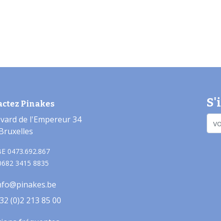
S'
actez Pinakes
vard de l'Empereur 34
Bruxelles
E 0473.692.867
0682 3415 8835
nfo@pinakes.be
32 (0)2 213 85 00