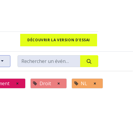
DÉCOUVRIR LA VERSION D'ESSAI
ment
×
Droit
×
NL
×