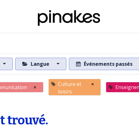
 de la base de données
Vers la base de données
Langue
Événements passés
Culture et
×
munication
×
Enseigne
loisirs
 trouvé.