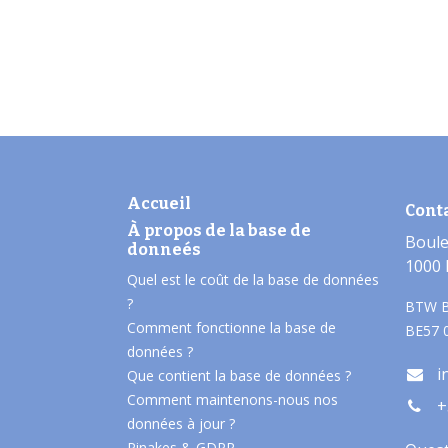
Accueil
Cont
À propos de la base de
Boule
donneés​
1000 
Quel est le coût de la base de données
?
BTW B
Comment fonctionne la base de
BE57 
données ?
i
Que contient la base de données ?
Comment maintenons-nous nos
+
données à jour ?
Pinakes & GDPR