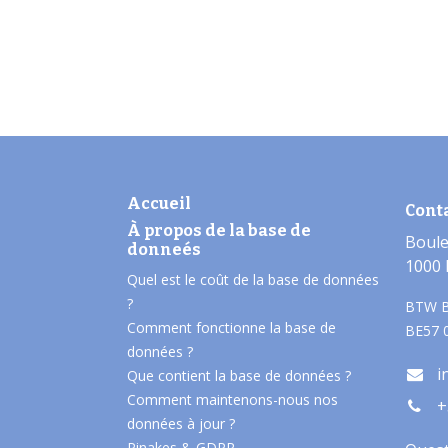
Accueil
Cont
À propos de la base de
Boule
donneés​
1000 
Quel est le coût de la base de données
?
BTW B
Comment fonctionne la base de
BE57 
données ?
i
Que contient la base de données ?
Comment maintenons-nous nos
+
données à jour ?
Pinakes & GDPR