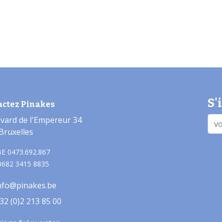
S'
actez Pinakes
vard de l'Empereur 34
Bruxelles
E 0473.692.867
0682 3415 8835
nfo@pinakes.be
32 (0)2 213 85 00