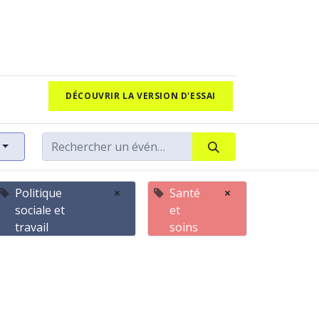
DÉCOUVRIR LA VERSION D'ESSAI
Politique
×
Santé
×
sociale et
et
travail
soins