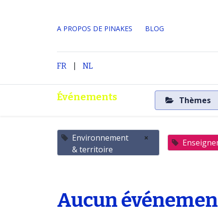
A PROPOS DE PINAKES
​BLOG
|
Accueil
A propos
FR
NL
Événements
Thèmes
Environnement
×
Enseigne
& territoire
Aucun événement