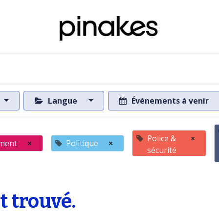
 de la base de données
Vers la base de données
Langue
Événements à venir
Police &
×
ment
×
Politique
×
sécurité
 trouvé.