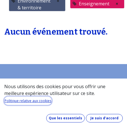
Environnement
×
Enseignement
×
& territoire
Aucun événement trouvé.
Accueil
Nous utilisons des cookies pour vous offrir une
À propos de la base de donneés​
meilleure expérience utilisateur sur ce site.
Quel est le coût de la base de données ?
Politique relative aux cookies
Comment fonctionne la base de données ?
Que contient la base de données ?
Que les essentiels
Je suis d'accord
Comment maintenons-nous nos données à jour ?
Pinakes & GDPR