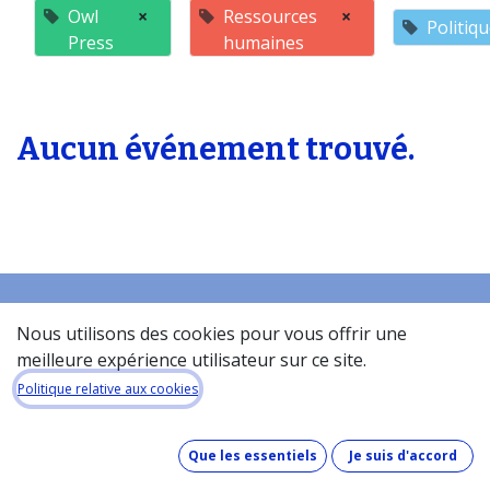
Owl
×
Ressources
×
Politiq
Press
humaines
Aucun événement trouvé.
Nous utilisons des cookies pour vous offrir une
Accueil
meilleure expérience utilisateur sur ce site.
À propos de la base de donneés​
Politique relative aux cookies
Quel est le coût de la base de données ?
Comment fonctionne la base de données ?
Que les essentiels
Je suis d'accord
Que contient la base de données ?
Comment maintenons-nous nos données à jour ?