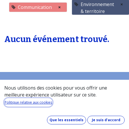
Environnement
×
Communication
×
& territoire
Aucun événement trouvé.
Nous utilisons des cookies pour vous offrir une
Accueil
meilleure expérience utilisateur sur ce site.
À propos de la base de donneés​
Politique relative aux cookies
Quel est le coût de la base de données ?
Comment fonctionne la base de données ?
Que les essentiels
Je suis d'accord
Que contient la base de données ?
Comment maintenons-nous nos données à jour ?