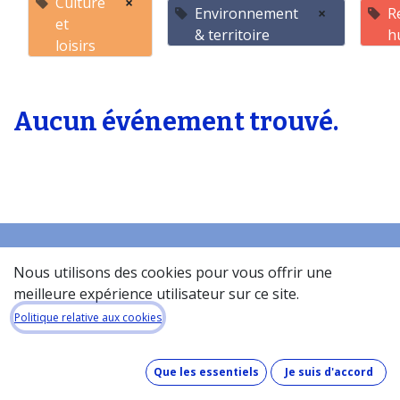
Culture
×
Environnement
×
R
et
& territoire
h
loisirs
Aucun événement trouvé.
Nous utilisons des cookies pour vous offrir une
Accueil
meilleure expérience utilisateur sur ce site.
À propos de la base de donneés​
Politique relative aux cookies
Quel est le coût de la base de données ?
Comment fonctionne la base de données ?
Que les essentiels
Je suis d'accord
Que contient la base de données ?
Comment maintenons-nous nos données à jour ?