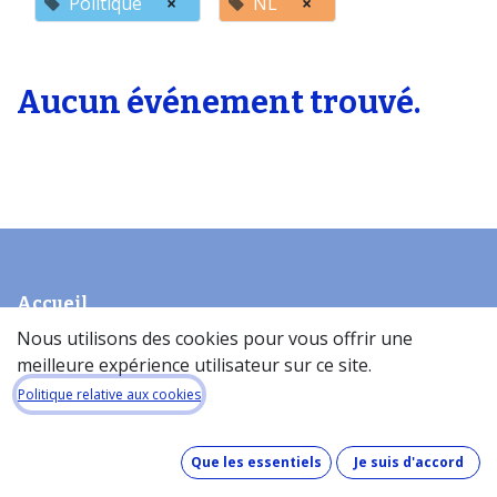
Politique
×
NL
×
Aucun événement trouvé.
Accueil
À propos de la base de donneés​
Nous utilisons des cookies pour vous offrir une
meilleure expérience utilisateur sur ce site.
Quel est le coût de la base de données ?
Comment fonctionne la base de données ?
Politique relative aux cookies
Que contient la base de données ?
Comment maintenons-nous nos données à jour ?
Que les essentiels
Je suis d'accord
Pinakes & GDPR