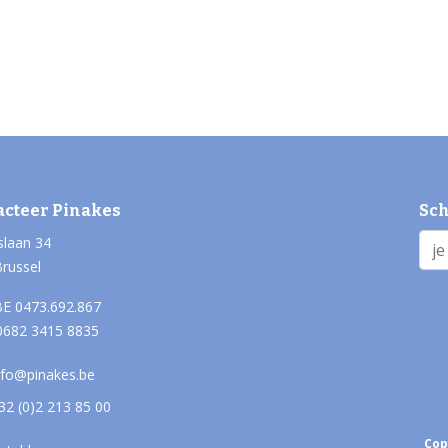
acteer Pinakes
Sch
slaan 34
Brussel
E 0473.692.867
0682 3415 8835
nfo@pinakes.be
32 (0)2 213 85 00
Cop