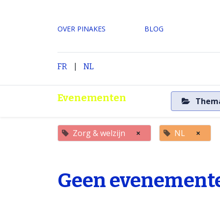
OVER PINAKES
​BLOG
|
H
FR
NL
Evenementen
Them
Zorg & welzijn
×
NL
×
Geen evenemente