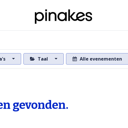
ome
Over de databank
Naar de databank
a's
Taal
Alle evenementen
n gevonden.