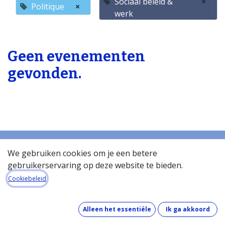
Sociaal beleid &
×
Politique
×
werk
Geen evenementen
gevonden.
We gebruiken cookies om je een betere
gebruikerservaring op deze website te bieden.
Startpagina
Over de databank
Cookiebeleid
Wat kost de databank?
Hoe werkt de databank?
Alleen het essentiële
Ik ga akkoord
Wat zit er in de databank?