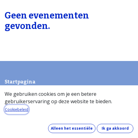
Geen evenementen
gevonden.
Startpagina
Over de databank
We gebruiken cookies om je een betere
Wat kost de databank?
gebruikerservaring op deze website te bieden.
Hoe werkt de databank?
Cookiebeleid
Wat zit er in de databank?
Hoe houden we onze gegevens up-to-date?
Alleen het essentiële
Ik ga akkoord
Pinakes & GDPR