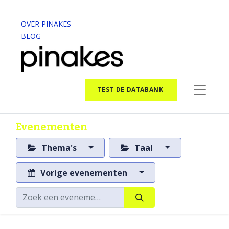
OVER PINAKES
BLOG
TEST DE DATABANK
Evenementen
Thema's
Taal
Vorige evenementen