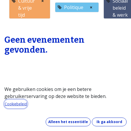
Cultuur
×
Sociaal
Politique
×
& vrije
beleid
tijd
& werk
Geen evenementen
gevonden.
We gebruiken cookies om je een betere
gebruikerservaring op deze website te bieden.
Startpagina
Cookiebeleid
Over de databank
Wat kost de databank?
Alleen het essentiële
Ik ga akkoord
Hoe werkt de databank?