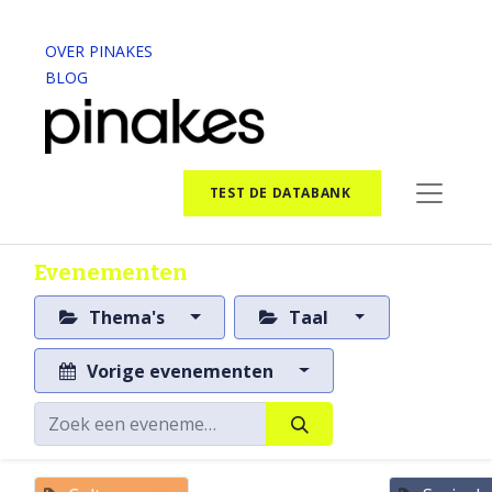
OVER PINAKES
BLOG
TEST DE DATABANK
Evenementen
Thema's
Taal
Vorige evenementen