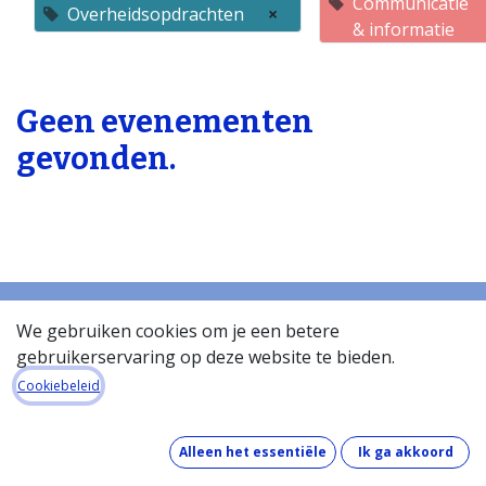
Communicatie
Overheidsopdrachten
×
& informatie
Geen evenementen
gevonden.
We gebruiken cookies om je een betere
gebruikerservaring op deze website te bieden.
Startpagina
Over de databank
Cookiebeleid
Wat kost de databank?
Hoe werkt de databank?
Alleen het essentiële
Ik ga akkoord
Wat zit er in de databank?