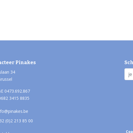
acteer Pinakes
Sch
slaan 34
Brussel
E 0473.692.867
0682 3415 8835
nfo@pinakes.be
32 (0)2 213 85 00
Cop