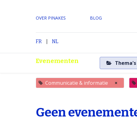
OVER PINAKES
​BLOG
|
H
FR
NL
Evenementen
Thema'
Communicatie & informatie
×
Geen evenemente