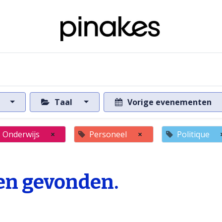
ome
Over de databank
Naar de databank
s
Taal
Vorige evenementen
Onderwijs
×
Personeel
×
Politique
n gevonden.