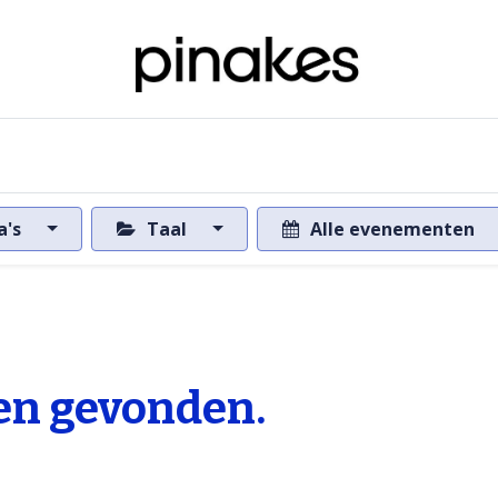
ome
Over de databank
Naar de databank
a's
Taal
Alle evenementen
n gevonden.