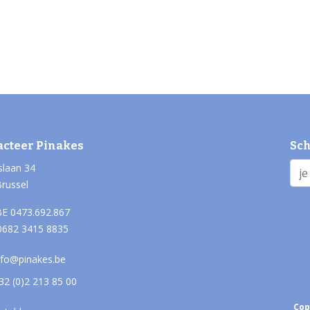
acteer Pinakes
Sch
slaan 34
Brussel
E 0473.692.867
0682 3415 8835
nfo@pinakes.be
32 (0)2 213 85 00
Cop