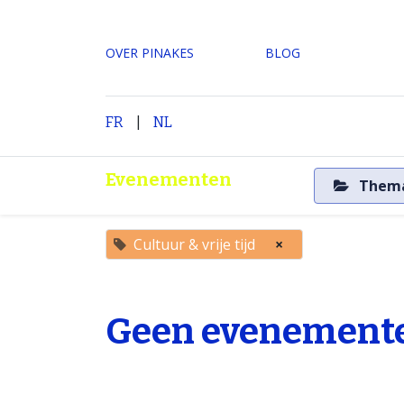
OVER PINAKES
​BLOG
|
H
FR
NL
Evenementen
Them
Cultuur & vrije tijd
×
Geen evenemente