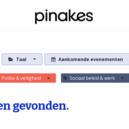
ome
Over de databank
Naar de databank
Taal
Aankomende evenementen
Politie & veiligheid
×
Sociaal beleid & werk
×
n gevonden.