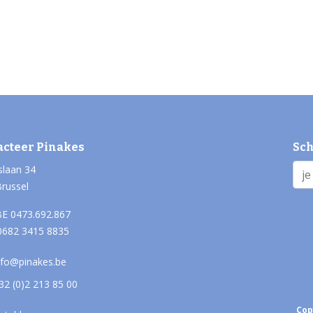
acteer Pinakes
Sch
slaan 34
Brussel
E 0473.692.867
0682 3415 8835
nfo@pinakes.be
32 (0)2 213 85 00
Cop