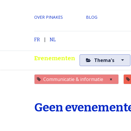
OVER PINAKES
​BLOG
|
H
FR
NL
Evenementen
Thema's
Communicatie & informatie
×
Geen evenemente