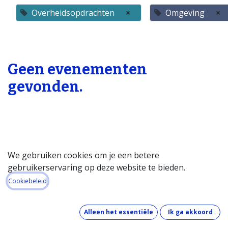
Overheidsopdrachten
×
Omgeving
×
Geen evenementen
gevonden.
We gebruiken cookies om je een betere
gebruikerservaring op deze website te bieden.
Startpagina
Cookiebeleid
Over de databank
Wat kost de databank?
Alleen het essentiële
Ik ga akkoord
Hoe werkt de databank?