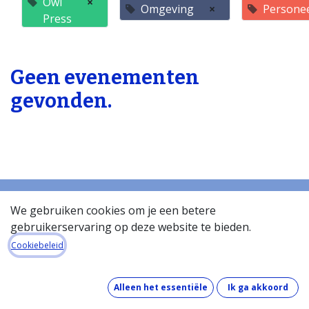
Owl
×
Omgeving
×
Persone
Press
Geen evenementen
gevonden.
We gebruiken cookies om je een betere
gebruikerservaring op deze website te bieden.
Startpagina
Over de databank
Cookiebeleid
Wat kost de databank?
Hoe werkt de databank?
Alleen het essentiële
Ik ga akkoord
Wat zit er in de databank?