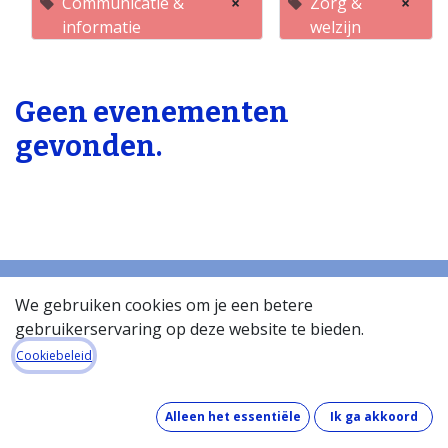
Communicatie &
×
Zorg &
×
informatie
welzijn
Geen evenementen
gevonden.
We gebruiken cookies om je een betere
gebruikerservaring op deze website te bieden.
Startpagina
Over de databank
Cookiebeleid
Wat kost de databank?
Hoe werkt de databank?
Alleen het essentiële
Ik ga akkoord
Wat zit er in de databank?